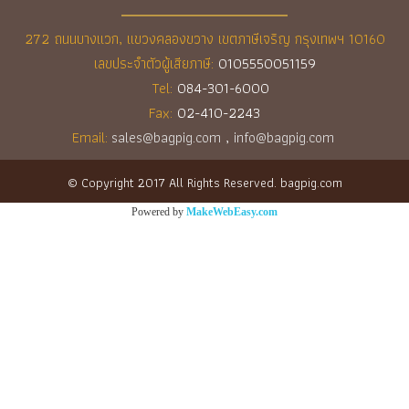
272 ถนนบางแวก, แขวงคลองขวาง เขตภาษีเจริญ กรุงเทพฯ 10160
เลขประจำตัวผู้เสียภาษี:
0105550051159
Tel:
084-301-6000
Fax:
02-410-2243
Email:
sales@bagpig.com
,
info@bagpig.com
© Copyright 2017 All Rights Reserved. bagpig.com
Powered by
MakeWebEasy.com