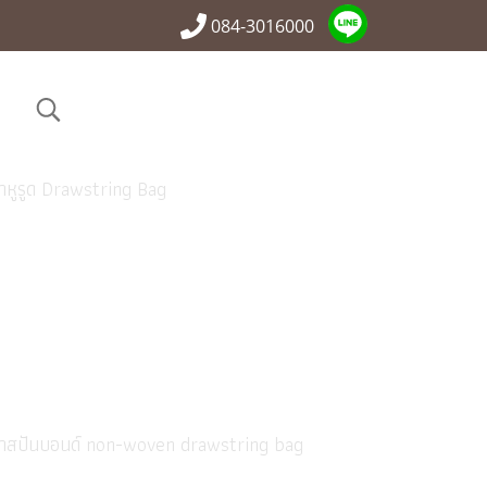
084-3016000
้าหูรูด Drawstring Bag
g
ผ้าสปันบอนด์ non-woven drawstring bag