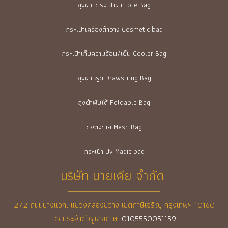
ถุงผ้า, กระเป๋าผ้า Tote Bag
กระเป๋าเครื่องสำอาง Cosmetic bag
กระเป๋าเก็บความร้อน/เย็น Cooler Bag
ถุงผ้าหูรูด Drawstring Bag
ถุงผ้าพับได้ Foldable Bag
ถุงตะข่าย Mesh Bag
กระเป๋า Uv Magic bag
บริษัท มายเคีย จำกัด
272 ถนนบางแวก, แขวงคลองขวาง เขตภาษีเจริญ กรุงเทพฯ 10160
เลขประจำตัวผู้เสียภาษี:
0105550051159