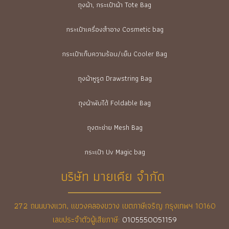
ถุงผ้า, กระเป๋าผ้า Tote Bag
กระเป๋าเครื่องสำอาง Cosmetic bag
กระเป๋าเก็บความร้อน/เย็น Cooler Bag
ถุงผ้าหูรูด Drawstring Bag
ถุงผ้าพับได้ Foldable Bag
ถุงตะข่าย Mesh Bag
กระเป๋า Uv Magic bag
บริษัท มายเคีย จำกัด
272 ถนนบางแวก, แขวงคลองขวาง เขตภาษีเจริญ กรุงเทพฯ 10160
เลขประจำตัวผู้เสียภาษี:
0105550051159