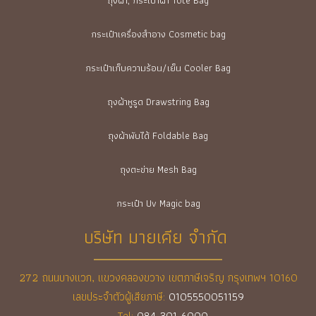
กระเป๋าเครื่องสำอาง Cosmetic bag
กระเป๋าเก็บความร้อน/เย็น Cooler Bag
ถุงผ้าหูรูด Drawstring Bag
ถุงผ้าพับได้ Foldable Bag
ถุงตะข่าย Mesh Bag
กระเป๋า Uv Magic bag
บริษัท มายเคีย จำกัด
272 ถนนบางแวก, แขวงคลองขวาง เขตภาษีเจริญ กรุงเทพฯ 10160
เลขประจำตัวผู้เสียภาษี:
0105550051159
Tel:
084-301-6000