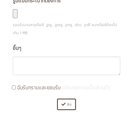
รูปแบบกระเป๋าที่ต้องการ
รองรับนามสกุลไฟล์
.jpg, .jpeg, .png, .doc, .pdf
ขนาดไฟล์ต้องไม่
เกิน
1
MB
อื่นๆ
ฉันรับทราบและยอมรับ
นโยบายความเป็นส่วนตัว
ส่ง